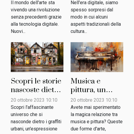
rivoluzionando
Il mondo dell'arte sta
Nell'era digitale, siamo
l'estetica
vivendo una rivoluzione
spesso sorpresi dal
senza precedenti grazie
modo in cui alcuni
moderna
alla tecnologia digitale.
aspetti tradizionali della
Nuovi...
cultura...
Scopri le storie
Musica e
nascoste dietro
pittura, un
i graffiti urbani
dialogo
20 ottobre 2023 10:10
20 ottobre 2023 10:10
armonioso
Scopri l'affascinante
Avete mai sperimentato
universo che si
la magica relazione tra
nasconde dietro i graffiti
musica e pittura? Queste
urbani, un'espressione
due forme d'arte,