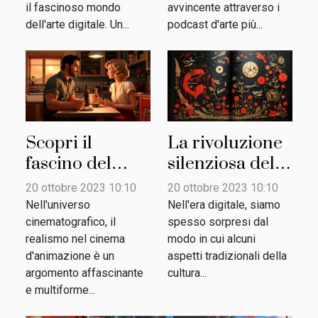
il fascinoso mondo
avvincente attraverso i
dell'arte digitale. Un...
podcast d'arte più...
Scopri il
La rivoluzione
fascino del
silenziosa del
realismo nel
libro illustrato
20 ottobre 2023 10:10
20 ottobre 2023 10:10
cinema
Nell'universo
Nell'era digitale, siamo
d'animazione
cinematografico, il
spesso sorpresi dal
realismo nel cinema
modo in cui alcuni
d'animazione è un
aspetti tradizionali della
argomento affascinante
cultura...
e multiforme...